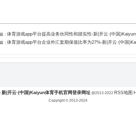
体育游戏app平台提高业务伙同性和踏实性-新|开云·(中国)Kaiy
篇：
体育游戏app平台企业外汇套期保值比率为27%-新|开云·(中国)K
篇：
新|开云·(中国)Kaiyun体育手机官网登录网址
RSS地图
y
@2013-2022
Copyright
© 2013-2024