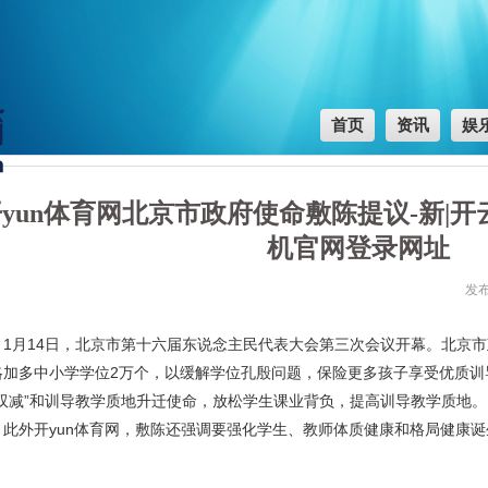
首页
资讯
娱
yun体育网北京市政府使命敷陈提议-新|开云·
机官网登录网址
发布
月14日，北京市第十六届东说念主民代表大会第三次会议开幕。北京市政
略加多中小学学位2万个，以缓解学位孔殷问题，保险更多孩子享受优质训
“双减”和训导教学质地升迁使命，放松学生课业背负，提高训导教学质地。
外开yun体育网，敷陈还强调要强化学生、教师体质健康和格局健康诞