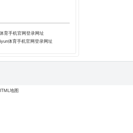
un体育手机官网登录网址
aiyun体育手机官网登录网址
HTML地图