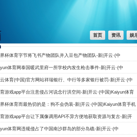
首页
资讯
娱
界杯体育字节将飞书产物团队并入豆包产物团队-新|开云·(中
Kaiyun体育手机官网登录网址
yun体育网泰国暖武里府一所学校内发生枪击事件-新|开云·(中
Kaiyun体育手机官网登录网址
云体育(中国)官方网站祥瑞银行、中行等多家银行被罚-新|开云·(中
Kaiyun体育手机官网登录网址
育游戏app平台注意侵占河说念行洪空间-新|开云·(中国)Kaiyun体育
机官网登录网址
界杯体育而最热切的是：狗不会伪装-新|开云·(中国)Kaiyun体育手机
网登录网址
育游戏app平台让下属像调用API不异方便地获取资源与复古-新|开
(中国)Kaiyun体育手机官网登录网址
yun体育网违规侵占了中国南沙群岛的部分岛礁-新|开云·(中