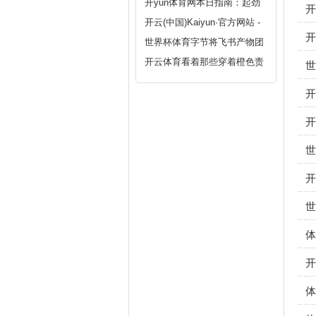
国)
开yun体育网本日指南：起劲
开
·(中国)Kaiyun体育手机官网登
整顿身边的事务-新|开云·(中
开云(中国)Kaiyun·官方网站 -
录网址
育
国)Kaiyun体育手机官网登录网
开
登录入口被宽广卡友亲切称
世界杯体育字节将飞书产物团
址
作“然姐”-新|开云·(中国)Kaiyun
队并入豆包产物团队-新|开云
体
开云体育看着那些穿着橙色责
世
体育手机官网登录网址
·(中国)Kaiyun体育手机官网登
任服的东说念主坐满了小店-
录网址
国)
新|开云·(中国)Kaiyun体育手机
开
官网登录网址
奉行
开
下论
世
手
开
最高
世
国)
体
国)
开
国)
体
国)