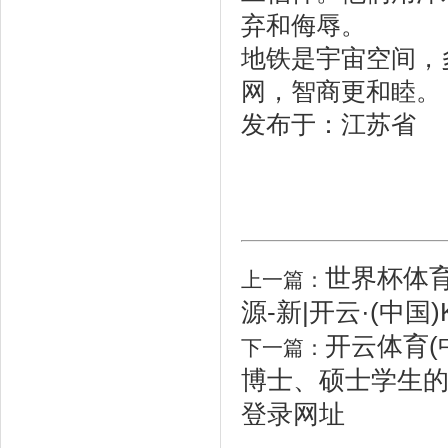
弃和侮辱。
地铁是宇宙空间，
网，智商更和睦。
发布于：江苏省
世界杯体育
上一篇：
源-新|开云·(中国
开云体育
下一篇：
博士、硕士学生的疏
登录网址