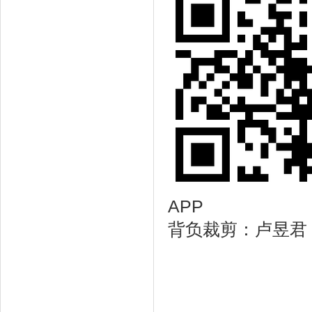
APP
背负裁剪：卢昱君