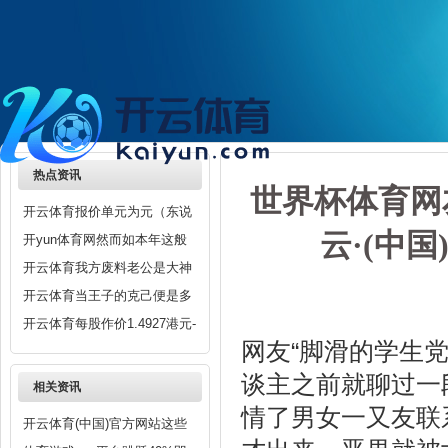
热点资讯
世界杯体育网
开云体育报价单元为元（东说
念主民币）/吨-新|开云·(中
云·(中国
开yun体育网然而如本年这般
国)Kaiyun体育手机官网登录网
大幅度涨价的情况亦然前所未
开云体育我方废料老公是大神
址
见-新|开云·(中国)Kaiyun体育
什么体验？真是破防了！-新|
开云体育当王子的克己便是多
手机官网登录网址
开云·(中国)Kaiyun体育手机官
呀！然而-新|开云·(中
开云体育每股作价1.4927港元-
网登录网址
国)Kaiyun体育手机官网登录网
新|开云·(中国)Kaiyun体育手机
网友“脚滑的学生党
址
官网登录网址
谈主之前就聊过一
相关资讯
情了男女一又友联
开云体育(中国)官方网站这些
可能会产生一些症状-新|开云